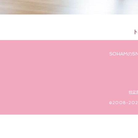
SOHAMの
特定
​©2008-20