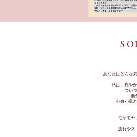
ＳＯ
あなたはどんな
私は、穏や
つい
自
心身が乱
モヤモヤ
疲れやス