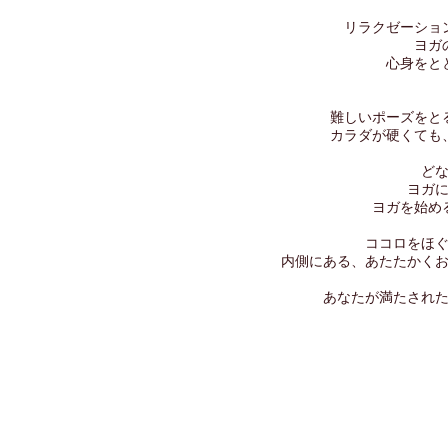
リラクゼーショ
ヨガ
心身をと
難しいポーズをと
カラダが硬くても
ど
ヨガ
ヨガを始め
ココロをほ
内側にある、あたたかく
あなたが満たされ