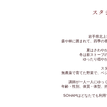
スタ
岩手県北上
森や林に囲まれて、四季の
夏はさわや
冬は薪ストーブ
ゆったり穏や
ス
無農薬で育てた野菜で、ベ
講師が一人一人にゆっ
年齢・性別、体質・体型、
SOHAMはどなたでも利