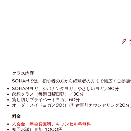
ク
クラス内容
SOHAMでは、初心者の方から経験者の方まで幅広くご参
SOHAMヨガ、シバナンダヨガ、やさしいヨガ／90分
瞑想クラス（毎週日曜日朝）／30分
貸し切りプライベートヨガ／60分
オーダーメイドヨガ／90分（別途事前カウンセリング20分
料金
入会金、年会費無料、キャンセル料無料
初回お試し参加 1,000円