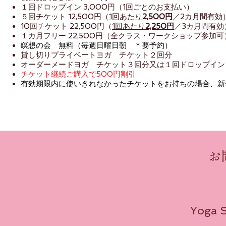
１回ドロップイン 3,000円（1回ごとのお支払い）
５回チケット 12,500円（
1回あたり
2,500円
／2カ月間有効
10回チケット 22,500円（
1回あたり
2,250円
／3カ月間有効
１カ月フリー 22,500円（全クラス・ワークショップ参加可
瞑想の会 無料（毎週日曜日朝 ＊要予約）
​貸し切りプライベートヨガ チケット２回分
オーダーメードヨガ チケット３回分又は１回ドロップイン 1
チケット継続ご購入で500円割引
​有効期限内に使いきれなかったチケットをお持ちの場合、
お
Yoga 