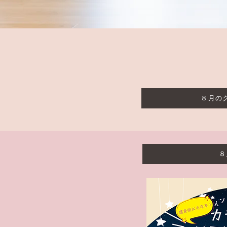
８月の
８